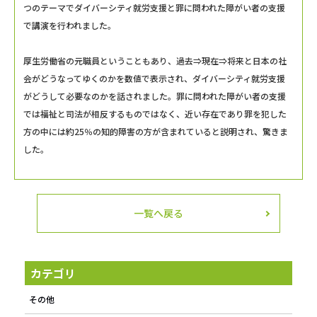
つのテーマでダイバーシティ就労支援と罪に問われた障がい者の支援
で講演を行われました。
厚生労働省の元職員ということもあり、過去⇒現在⇒将来と日本の社
会がどうなってゆくのかを数値で表示され、ダイバーシティ就労支援
がどうして必要なのかを話されました。罪に問われた障がい者の支援
では福祉と司法が相反するものではなく、近い存在であり罪を犯した
方の中には約25％の知的障害の方が含まれていると説明され、驚きま
した。
一覧へ戻る
カテゴリ
その他